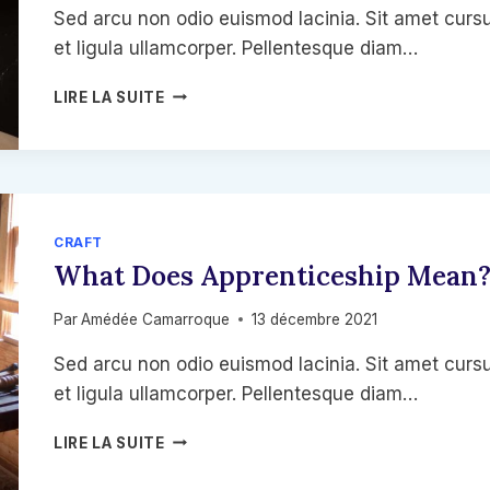
Sed arcu non odio euismod lacinia. Sit amet cursu
et ligula ullamcorper. Pellentesque diam…
IN
LIRE LA SUITE
THE
WORLDS
OF
ART
AND
CRAFT
CRAFT
CONTEXT
What Does Apprenticeship Mean
IS
EVERYTHING
Par
Amédée Camarroque
13 décembre 2021
Sed arcu non odio euismod lacinia. Sit amet cursu
et ligula ullamcorper. Pellentesque diam…
WHAT
LIRE LA SUITE
DOES
APPRENTICESHIP