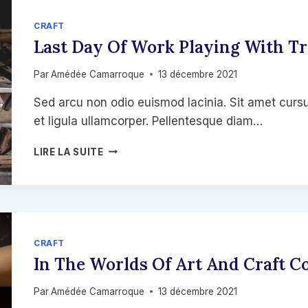
CRAFT
Last Day Of Work Playing With Tre
Par
Amédée Camarroque
13 décembre 2021
Sed arcu non odio euismod lacinia. Sit amet cursu
et ligula ullamcorper. Pellentesque diam…
LAST
LIRE LA SUITE
DAY
OF
WORK
PLAYING
WITH
TREVOR’S
CRAFT
FLY
In The Worlds Of Art And Craft C
PRESS
Par
Amédée Camarroque
13 décembre 2021