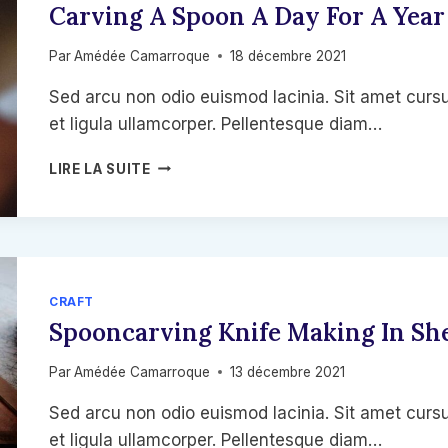
Carving A Spoon A Day For A Year
Par
Amédée Camarroque
18 décembre 2021
Sed arcu non odio euismod lacinia. Sit amet cursu
et ligula ullamcorper. Pellentesque diam…
CARVING
LIRE LA SUITE
A
SPOON
A
DAY
FOR
A
CRAFT
YEAR
Spooncarving Knife Making In She
OR
A
Par
Amédée Camarroque
13 décembre 2021
DAILY
SPOON
Sed arcu non odio euismod lacinia. Sit amet cursu
et ligula ullamcorper. Pellentesque diam…