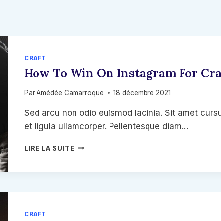
CRAFT
How To Win On Instagram For Cra
Par
Amédée Camarroque
18 décembre 2021
Sed arcu non odio euismod lacinia. Sit amet cursu
et ligula ullamcorper. Pellentesque diam…
HOW
LIRE LA SUITE
TO
WIN
ON
INSTAGRAM
FOR
CRAFTSPEOPLE
CRAFT