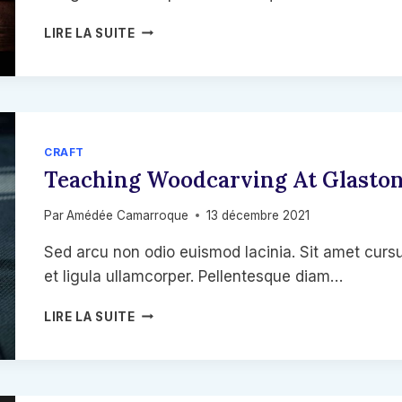
SPOONCARVING
LIRE LA SUITE
KNIFE
MAKING
IN
SHEFFIELD
CRAFT
Teaching Woodcarving At Glaston
Par
Amédée Camarroque
13 décembre 2021
Sed arcu non odio euismod lacinia. Sit amet cursu
et ligula ullamcorper. Pellentesque diam…
TEACHING
LIRE LA SUITE
WOODCARVING
AT
GLASTONBURY
FESTIVAL