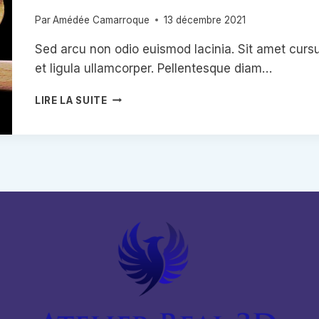
Par
Amédée Camarroque
13 décembre 2021
Sed arcu non odio euismod lacinia. Sit amet cursu
et ligula ullamcorper. Pellentesque diam…
YOU
LIRE LA SUITE
DON’T
KNOW
WHAT
YOU’VE
GOT
TIL
IT’S
GONE!