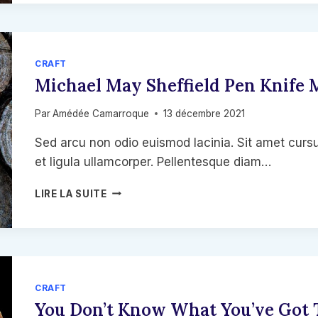
MEAN?
CRAFT
Michael May Sheffield Pen Knife 
Par
Amédée Camarroque
13 décembre 2021
Sed arcu non odio euismod lacinia. Sit amet cursu
et ligula ullamcorper. Pellentesque diam…
MICHAEL
LIRE LA SUITE
MAY
SHEFFIELD
PEN
KNIFE
MAKER
CRAFT
You Don’t Know What You’ve Got Ti