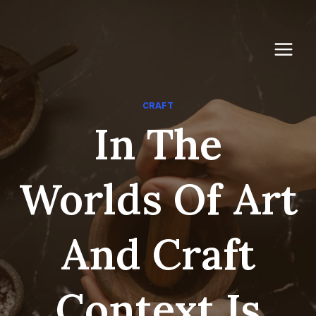
Aller
au
contenu
CRAFT
In The
Worlds Of Art
And Craft
Context Is