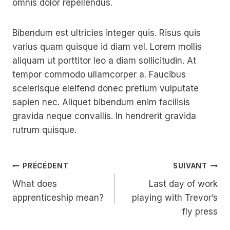
omnis dolor repellendus.
Bibendum est ultricies integer quis. Risus quis
varius quam quisque id diam vel. Lorem mollis
aliquam ut porttitor leo a diam sollicitudin. At
tempor commodo ullamcorper a. Faucibus
scelerisque eleifend donec pretium vulputate
sapien nec. Aliquet bibendum enim facilisis
gravida neque convallis. In hendrerit gravida
rutrum quisque.
Navigation
PRÉCÉDENT
SUIVANT
What does
Last day of work
De
apprenticeship mean?
playing with Trevor’s
L’article
fly press